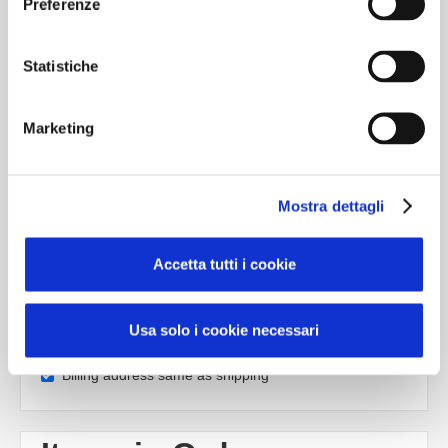
Preferenze
$ 0.00 USD
Statistiche
Payment Info
* Required
Marketing
Card Number *
Mostra dettagli
Expiration Date *
Accetta tutti i cookie
Security Code *
Usa solo i cookie necessari
Billing address same as shipping