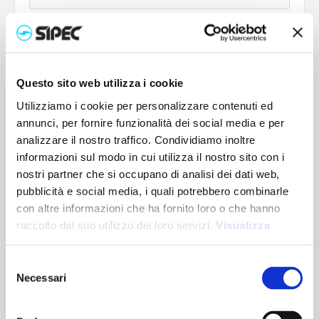
City *
Questo sito web utilizza i cookie
State/Province
Utilizziamo i cookie per personalizzare contenuti ed
annunci, per fornire funzionalità dei social media e per
analizzare il nostro traffico. Condividiamo inoltre
Zip/Postal Code *
informazioni sul modo in cui utilizza il nostro sito con i
nostri partner che si occupano di analisi dei dati web,
pubblicità e social media, i quali potrebbero combinarle
Country *
con altre informazioni che ha fornito loro o che hanno
raccolto dal suo utilizzo dei loro servizi.
Visualizza
informativa completa
Selezione
Necessari
del
Shipping Method
consenso