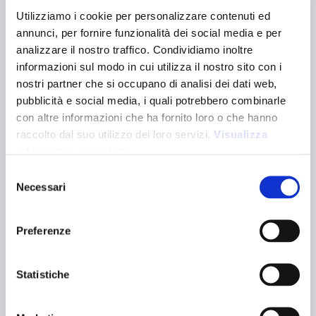
ROMA 180
Utilizziamo i cookie per personalizzare contenuti ed
19112
annunci, per fornire funzionalità dei social media e per
analizzare il nostro traffico. Condividiamo inoltre
Sac shopping en coton 180 g/m². Équipé d'un soufflet et de
informazioni sul modo in cui utilizza il nostro sito con i
longues poignées pour un transport pratique à la main et à
l'épaule. Il est certifié OEKO-TEX® Standard 100.
nostri partner che si occupano di analisi dei dati web,
Dimensions :
38 x 42 x 8 cm
pubblicità e social media, i quali potrebbero combinarle
Dimensions du manche :
70 x 2,5 cm
con altre informazioni che ha fornito loro o che hanno
Capacité :
12L
raccolto dal suo utilizzo dei loro servizi.
Visualizza
Variantes de couleurs :
informativa completa
Selezione
Necessari
Blanc
Naturel
del
Certifications :
consenso
Preferenze
Caractéristiques techniques
Statistiche