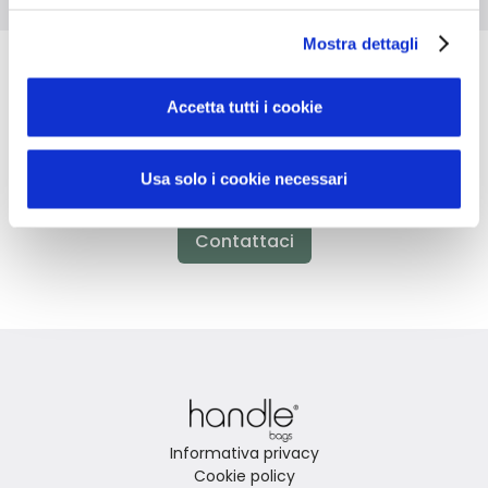
Mostra dettagli
Non hai trovato quello che stai
Accetta tutti i cookie
cercando?
Usa solo i cookie necessari
Contattaci per ricevere asistenza oppure richiedi il tuo
ordine personalizzato
Contattaci
Informativa privacy
Cookie policy