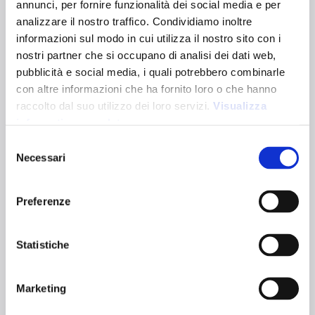
annunci, per fornire funzionalità dei social media e per
STELVIO
analizzare il nostro traffico. Condividiamo inoltre
20146
informazioni sul modo in cui utilizza il nostro sito con i
Mini borsa shopper in TNT da 100 g/m² laminato con
nostri partner che si occupano di analisi dei dati web,
effetto metallizzato. Dotata di soffietto e manici corti.
pubblicità e social media, i quali potrebbero combinarle
Dimensioni:
24,5 x 23 x 10 cm
con altre informazioni che ha fornito loro o che hanno
Dimensioni manici:
41 x 3 cm
raccolto dal suo utilizzo dei loro servizi.
Visualizza
Capacità:
5L
informativa completa
Varianti colori:
Selezione
Necessari
del
Blu Royal
Rosso
Verde
Argento
Oro
consenso
Certificazioni:
Caratteristiche tecniche
Preferenze
Statistiche
Grammatura 100
Manici corti
g/m²
Marketing