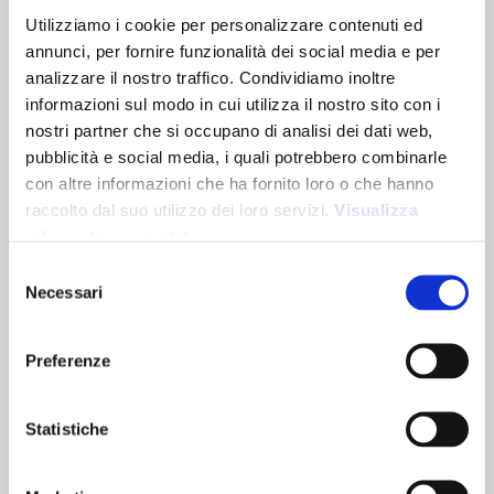
PONZA 280
Utilizziamo i cookie per personalizzare contenuti ed
24151
annunci, per fornire funzionalità dei social media e per
analizzare il nostro traffico. Condividiamo inoltre
Borsa shopper in cotone riciclato da 280 g/m². Dotata di
informazioni sul modo in cui utilizza il nostro sito con i
soffietto e doppi manici per un comodo trasporto a mano
e a spalla. È certificata GRS (Global Recycled Standard).
nostri partner che si occupano di analisi dei dati web,
Dimensioni:
36 x 40 x 12 cm
pubblicità e social media, i quali potrebbero combinarle
Dimensioni manici:
lunghi: 70 x 2,5 cm, corti: 30 x 2,5 cm
con altre informazioni che ha fornito loro o che hanno
Capacità:
17L
raccolto dal suo utilizzo dei loro servizi.
Visualizza
Varianti colori:
informativa completa
Selezione
Necessari
Naturale
del
Certificazioni:
consenso
Preferenze
Caratteristiche tecniche
Statistiche