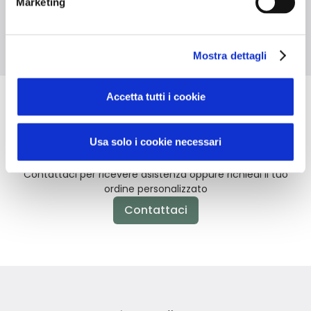
Marketing
Materiale riciclato
Grammatura 280
Doppi manici
g/m²
Mostra dettagli
Accetta tutti i cookie
Non hai trovato quello che stai
Usa solo i cookie necessari
cercando?
Contattaci per ricevere asistenza oppure richiedi il tuo
ordine personalizzato
Contattaci