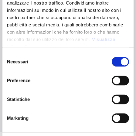
Sapri S
analizzare il nostro traffico. Condividiamo inoltre
informazioni sul modo in cui utilizza il nostro sito con i
26119
nostri partner che si occupano di analisi dei dati web,
Sacchetto regalo in juco 250 g/m2. Richiudibile grazie alla
pubblicità e social media, i quali potrebbero combinarle
sua doppia corda
con altre informazioni che ha fornito loro o che hanno
Dimensioni:
15 X 20 CM
raccolto dal suo utilizzo dei loro servizi.
Visualizza
Varianti colori:
informativa completa
Selezione
Necessari
Naturale
del
Certificazioni:
consenso
Caratteristiche tecniche
Preferenze
Statistiche
Materiale naturale
Grammatura 250
g/m²
Marketing