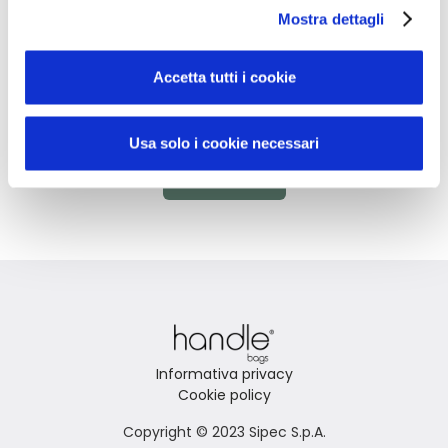
Mostra dettagli
Non hai trovato quello che stai
Accetta tutti i cookie
cercando?
Contattaci per ricevere asistenza oppure richiedi il tuo
Usa solo i cookie necessari
ordine personalizzato
Contattaci
Informativa privacy
Cookie policy
Copyright © 2023 Sipec S.p.A.