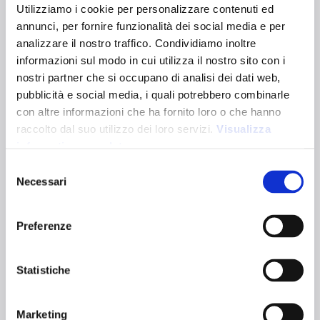
GALLIPOLI 100
Utilizziamo i cookie per personalizzare contenuti ed
annunci, per fornire funzionalità dei social media e per
22115
analizzare il nostro traffico. Condividiamo inoltre
Borsa shopper in cotone biologico da 100 g/m². Dotata di
informazioni sul modo in cui utilizza il nostro sito con i
manici lunghi per un comodo trasporto a mano e a spalla.
nostri partner che si occupano di analisi dei dati web,
Dimensions:
38 x 42 cm
pubblicità e social media, i quali potrebbero combinarle
Handle size:
70 x 2,5 cm
con altre informazioni che ha fornito loro o che hanno
Capacity:
7L
Color variants:
raccolto dal suo utilizzo dei loro servizi.
Visualizza
informativa completa
Selezione
Natural
Necessari
del
Certifications:
consenso
Preferenze
Technical characteristics
Statistiche
Natural material
Grammage 100
Long handles
Marketing
g/m²